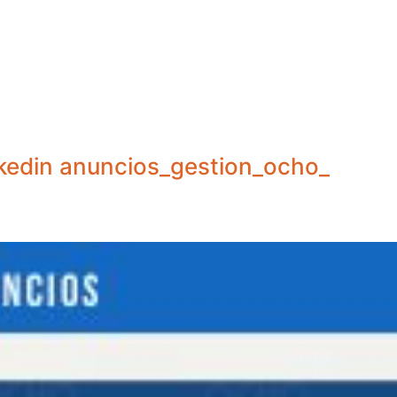
kedin anuncios_gestion_ocho_