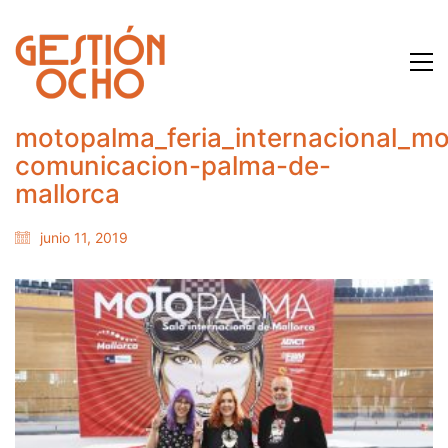
motopalma_feria_internacional_mo
comunicacion-palma-de-
mallorca
junio 11, 2019