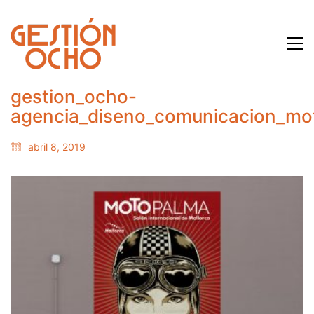
gestion_ocho-
agencia_diseno_comunicacion_mot
abril 8, 2019