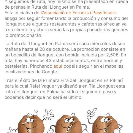
Y seguimos de ruta, hoy mismo se ha presentado en rueda
de prensa la Ruta del Llonguet en Palma.
Esta iniciativa de
l’Associació de Forners i Passtissers
aboga por seguir fomentando la producción y consumo del
llonguet que algunos restaurantes y cafeterías ofrecían ya
a su clientela y ahora serán las propias panaderías quienes
lo promocionarán.
La Ruta del Llonguet en Palma será cada miércoles desde
mañana hasta el 28 de octubre. La promoción consiste en
un bocadillo de llonguet con bebida incluida por 2,50€. En
total hay adheridos 43 establecimientos, entre hornos y
pastelerías. Pinchando
aquí
podéis seguir en el mapa las
localizaciones de Google.
Tras el éxito de la Primera Fira del Llonguet en Es Pil·larí
para la cual Rafel Vaquer ya diseñó a en Tià Llonguet esta
ruta del llonguet en Palma ha sido el siguiente paso y
podemos decir que no será el último.