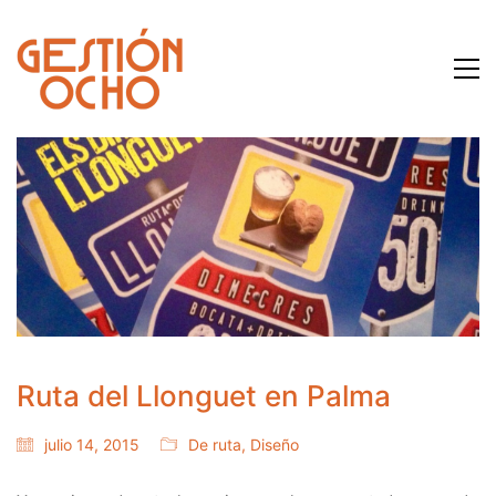
Ruta del Llonguet en Palma
julio 14, 2015
De ruta
,
Diseño